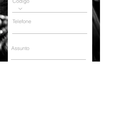
Código
Telefone
Assunto
Enviar
© 2023 by 8flow